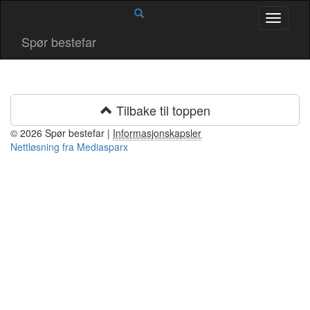
Skip
Toggle
to
navigati
content
Spør bestefar
Tilbake til toppen
© 2026 Spør bestefar |
Informasjonskapsler
Nettløsning fra Mediasparx