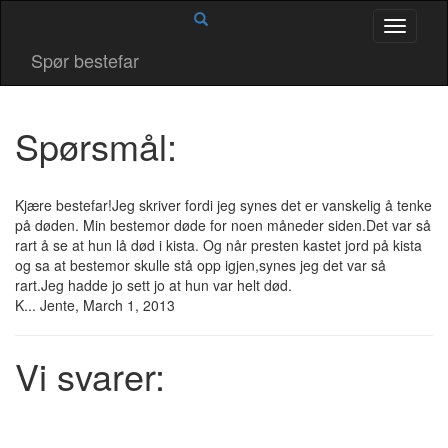
Skip
Toggle
to
navigati
content
Spør bestefar
Spørsmål:
Kjære bestefar!Jeg skriver fordi jeg synes det er vanskelig å tenke
på døden. Min bestemor døde for noen måneder siden.Det var så
rart å se at hun lå død i kista. Og når presten kastet jord på kista
og sa at bestemor skulle stå opp igjen,synes jeg det var så
rart.Jeg hadde jo sett jo at hun var helt død.
K... Jente
,
March 1, 2013
Vi svarer: